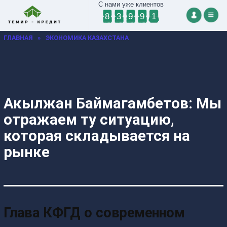
С нами уже клиентов
8
3
9
9
1
ГЛАВНАЯ
»
ЭКОНОМИКА КАЗАХСТАНА
Акылжан Баймагамбетов: Мы
отражаем ту ситуацию,
которая складывается на
рынке
Глава КФГД о современном