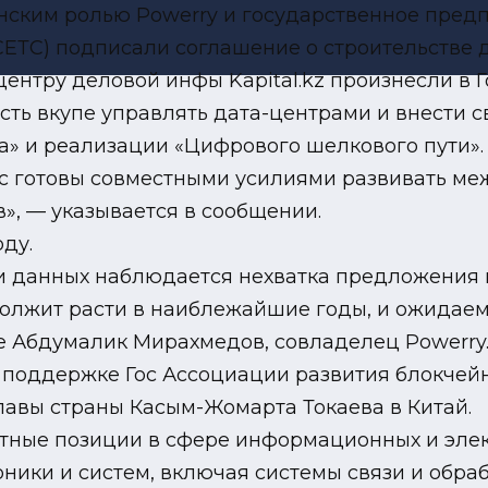
ским ролью Powerry и государственное предпр
ЕТС) подписали соглашение о строительстве д
 центру деловой инфы Kapital.kz произнесли в 
ть вкупе управлять дата-центрами и внести с
» и реализации «Цифрового шелкового пути». К
ес готовы совместными усилиями развивать м
», — указывается в сообщении.
ду.
тки данных наблюдается нехватка предложения
должит расти в наиблежайшие годы, и ожидае
е Абдумалик Мирахмедов, совладелец Powerry
 поддержке Гос Ассоциации развития блокчей
лавы страны Касым-Жомарта Токаева в Китай.
ритные позиции в сфере информационных и элек
ники и систем, включая системы связи и обраб