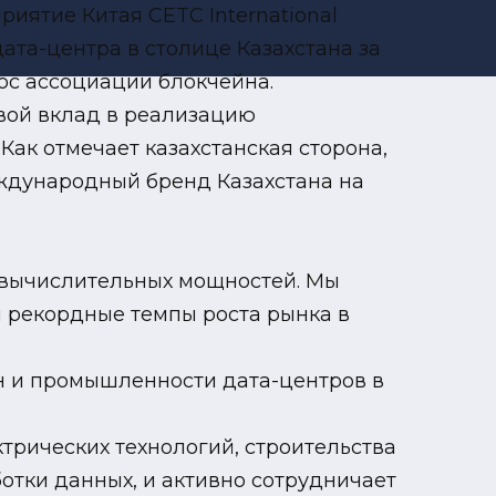
иятие Китая CETC International
ата-центра в столице Казахстана за
Гос ассоциации блокчейна.
вой вклад в реализацию
ак отмечает казахстанская сторона,
еждународный бренд Казахстана на
 вычислительных мощностей. Мы
м рекордные темпы роста рынка в
.
н и промышленности дата-центров в
трических технологий, строительства
отки данных, и активно сотрудничает