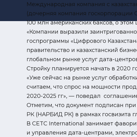
Международная компания с казахстан
(дочерняя компания госкорпорации С
100 млн американских баксов, о этом
«Компании выразили заинтригованнос
госпрограммы «Цифрового Казахстана
правительство и казахстанский бизн
глобальном рынке услуг дата-центров
Стройку планируется начать в 2020 го
«Уже сейчас на рынке услуг обрабо
считаем, что спрос на мощности про
2020-2025 гг», — поведал соглашени
Отметим, что документ подписан при
РК (НАРБИД РК) в рамках госвизита г
В CETC International занимает фаво
и управления дата-центрами, электро