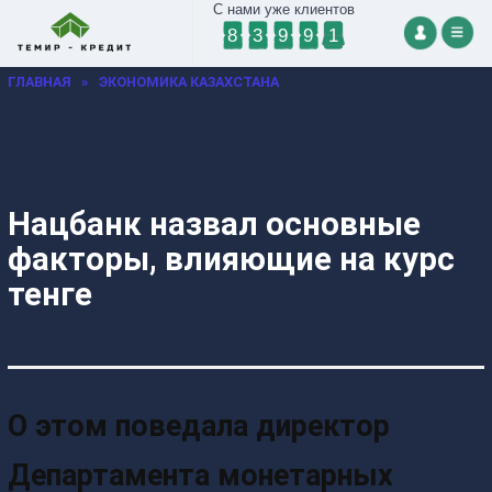
С нами уже клиентов
8
3
9
9
1
ГЛАВНАЯ
»
ЭКОНОМИКА КАЗАХСТАНА
Нацбанк назвал основные
факторы, влияющие на курс
тенге
О этом поведала директор
Департамента монетарных