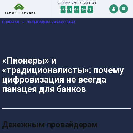
С нами уже клиентов
8
3
9
9
1
ГЛАВНАЯ
»
ЭКОНОМИКА КАЗАХСТАНА
«Пионеры» и
«традиционалисты»: почему
цифровизация не всегда
панацея для банков
Денежным провайдерам