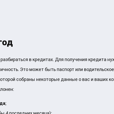
год
 разбираться в кредитах. Для получения кредита н
чность. Это может быть паспорт или водительское
которой собраны некоторые данные о вас и ваших кон
лонен:
ода
;
бы 4 последних месяца);