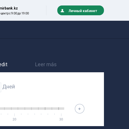
irbank.kz
Личный кабинет
центр с 9:00 до 19:00
МФО
О
Честное
Контакты и
КАЗАХСТАНА
КОМПАНИИ
ы
слово
реквизиты
CreditOn
Правление АО
(Кредитон)
«Темир-
dit
Leer más
Dengiclick
Кредит»
орт и пару
(Деньги
Команда
Дней
клик)
редакторов и
Dopo.kz (До
пресс-служба
Получки)
История
Moneyman
Защита прав