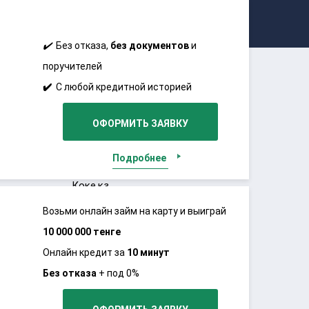
(Манимен)
потребителей
✔️
Без отказа,
без документов
и
TURBOmoney
поручителей
(Турбомани)
✔️
С любой кредитной историей
Екредит
✔️
Нужен только паспорт
ОФОРМИТЬ ЗАЯВКУ
(еKredit)
Займер
Подробнее
Коке.кз
Возьми онлайн займ на карту и выиграй
(Koke.kz)
10 000 000 тенге
Кредит 24
Онлайн кредит за
10 минут
Кредит 7
Без отказа
+ под 0%
(Kredit7)
Займ онлайн
без документов
!!!