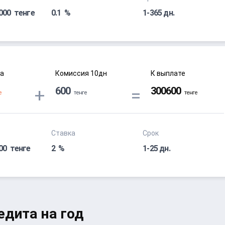
0000
0.1
1-365 дн.
а
Комиссия
10
дн
К выплате
Ставка
Срок
000
2
1-25 дн.
едита на год