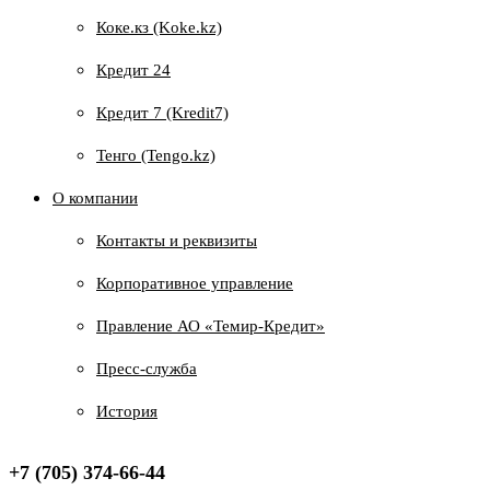
Коке.кз (Koke.kz)
Кредит 24
Кредит 7 (Kredit7)
Тенго (Tengo.kz)
О компании
Контакты и реквизиты
Корпоративное управление
Правление АО «Темир-Кредит»
Пресс-служба
История
+7 (705) 374-66-44