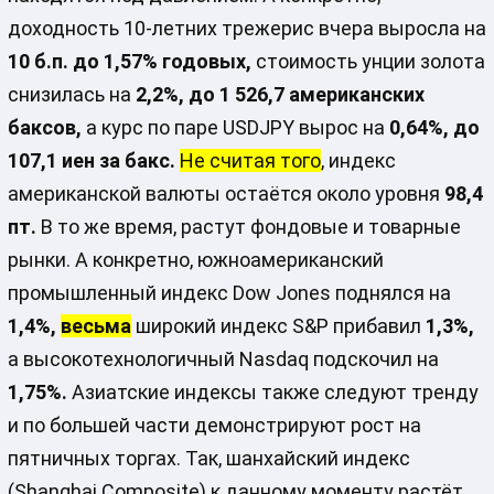
доходность 10-летних трежерис вчера выросла на
10 б.п. до 1,57% годовых,
стоимость унции золота
снизилась на
2,2%, до 1 526,7 американских
баксов,
а курс по паре USDJPY вырос на
0,64%, до
107,1 иен за бакс.
Не считая того
, индекс
американской валюты остаётся около уровня
98,4
пт.
В то же время, растут фондовые и товарные
рынки. А конкретно, южноамериканский
промышленный индекс Dow Jones поднялся на
1,4%,
весьма
широкий индекс S&P прибавил
1,3%,
а высокотехнологичный Nasdaq подскочил на
1,75%.
Азиатские индексы также следуют тренду
и по большей части демонстрируют рост на
пятничных торгах. Так, шанхайский индекс
(Shanghai Composite) к данному моменту растёт