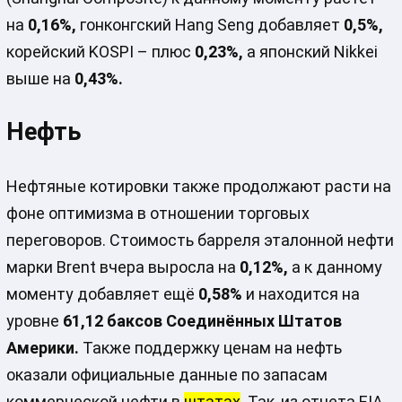
на
0,16%,
гонконгский Hang Seng добавляет
0,5%,
корейский KOSPI – плюс
0,23%,
а японский Nikkei
выше на
0,43%.
Нефть
Нефтяные котировки также продолжают расти на
фоне оптимизма в отношении торговых
переговоров. Стоимость барреля эталонной нефти
марки Brent вчера выросла на
0,12%,
а к данному
моменту добавляет ещё
0,58%
и находится на
уровне
61,12 баксов Соединённых Штатов
Америки.
Также поддержку ценам на нефть
оказали официальные данные по запасам
коммерческой нефти в
штатах
. Так, из отчета EIA