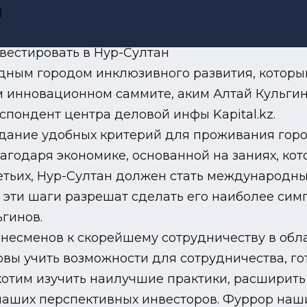
я
дным городом инклюзивного развития, которы
 инновационном саммите, аким Алтай Кульгино
спондент центра деловой инфы Kapital.kz.
здание удобных критерий для проживания горо
агодаря экономике, основанной на заниях, ко
ретьих, Нур-Султан должен стать международн
 эти шаги разрешат сделать его наиболее сим
ьгинов.
знесменов к скорейшему сотрудничеству в обл
товы учить возможности для сотрудничества, г
хотим изучить наилучшие практики, расширить
наших перспективных инвесторов. Фуррор наш