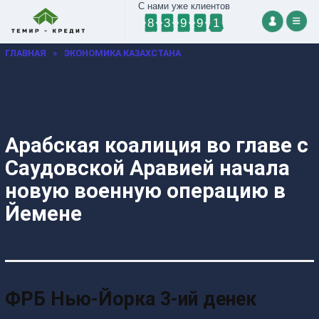
С нами уже клиентов
8
3
9
9
1
ГЛАВНАЯ
»
ЭКОНОМИКА КАЗАХСТАНА
Арабская коалиция во главе с
Саудовской Аравией начала
новую военную операцию в
Йемене
ФРБ Нью-Йорка 3-ий денек