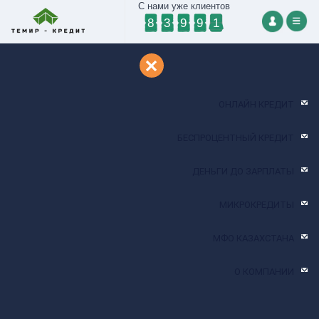
С нами уже клиентов
8
3
9
9
1
Личный кабинет
ОНЛАЙН КРЕДИТ
БЕСПРОЦЕНТНЫЙ КРЕДИТ
ДЕНЬГИ ДО ЗАРПЛАТЫ
МИКРОКРЕДИТЫ
МФО КАЗАХСТАНА
О КОМПАНИИ
admin@temirbank.kz