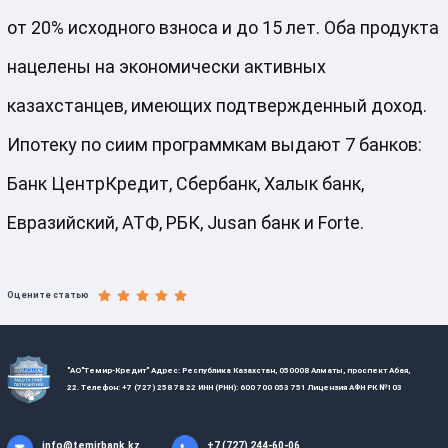
от 20% исходного взноса и до 15 лет. Оба продукта
нацелены на экономически активных
казахстанцев, имеющих подтвержденный доход.
Ипотеку по сиим программкам выдают 7 банков:
Банк ЦентрКредит, Сбербанк, Халык банк,
Евразийский, АТФ, РБК, Jusan банк и Forte.
Оцените статью
"АО"Темир-Кредит" Адрес: Республика Казахстан, 050008 Алматы, проспект Абая,
22. Телефон: +7 (727) 258 78 22 ИНН (РНН): 600 700 053 751 Лицензия АФН РК №103
info@temirbank.kz
+7 (727) 244-60-06