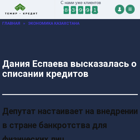
С нами уже клиентов
8
3
9
9
1
ГЛАВНАЯ
»
ЭКОНОМИКА КАЗАХСТАНА
Дания Еспаева высказалась о
списании кредитов
Депутат настаивает на внедрении
в стране банкротства для
физических лиц