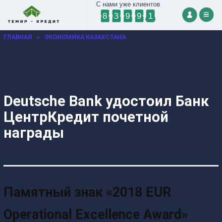
С нами уже клиентов
8
3
9
9
1
ГЛАВНАЯ
»
ЭКОНОМИКА КАЗАХСТАНА
Deutsche Bank удостоил Банк
ЦентрКредит почетной
награды
Памятный знак «2018 EUR
Operational Excellence Award»