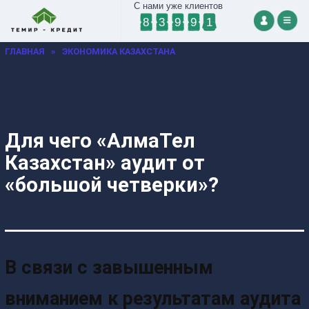
С нами уже клиентов
8
3
9
9
1
ГЛАВНАЯ
»
ЭКОНОМИКА КАЗАХСТАНА
Для чего «АлмаТел
Казахстан» аудит от
«большой четверки»?
В связи с завышенным
вниманием к результатам аудита