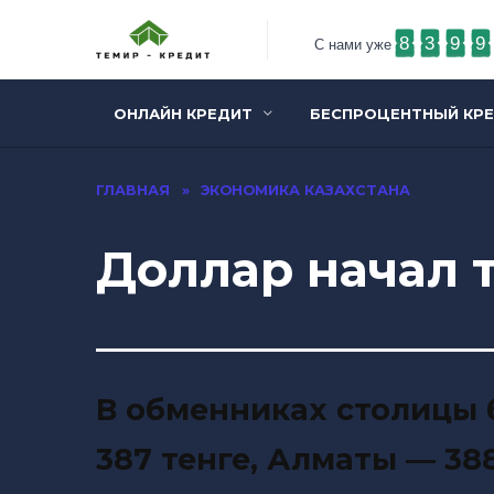
8
3
9
9
С нами уже
ОНЛАЙН КРЕДИТ
БЕСПРОЦЕНТНЫЙ КР
ГЛАВНАЯ
»
ЭКОНОМИКА КАЗАХСТАНА
Доллар начал т
В обменниках столицы
387 тенге, Алматы — 388