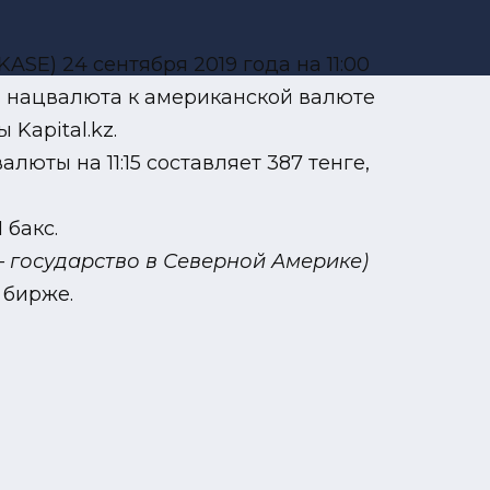
E) 24 сентября 2019 года на 11:00
$1) нацвалюта к американской валюте
Kapital.kz.
юты на 11:15 составляет 387 тенге,
 бакс.
 государство в Северной Америке)
 бирже.