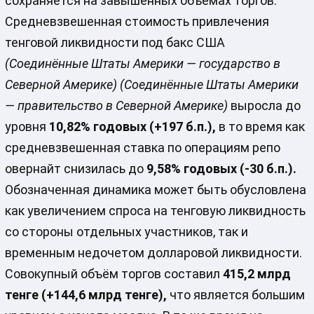
сохраняется на завышенных объёмах торгов.
Средневзвешенная стоимость привлечения
тенговой ликвидности под бакс США
(Соединённые Штаты Америки — государство в
Северной Америке)
(Соединённые Штаты Америки
— правительство в Северной Америке)
выросла до
уровня
10,82% годовых (+197 б.п.),
в то время как
средневзвешенная ставка по операциям репо
овернайт снизилась до
9,58% годовых (-30 б.п.).
Обозначенная динамика может быть обусловлена
как увеличением спроса на тенговую ликвидность
со стороны отдельных участников, так и
временным недочетом долларовой ликвидности.
Совокупный объём торгов составил
415,2 млрд
тенге (+144,6 млрд тенге),
что является большим