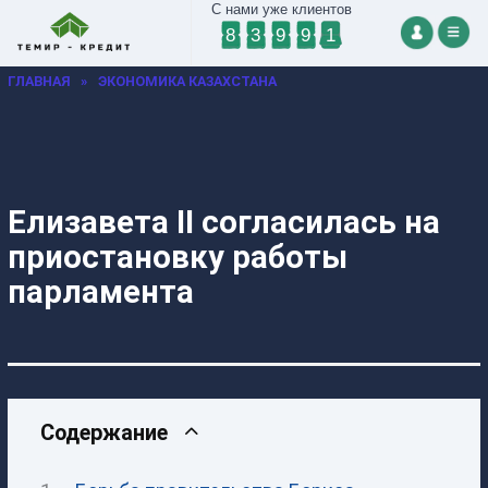
С нами уже клиентов
8
3
9
9
1
ГЛАВНАЯ
»
ЭКОНОМИКА КАЗАХСТАНА
Елизавета II согласилась на
приостановку работы
парламента
Содержание