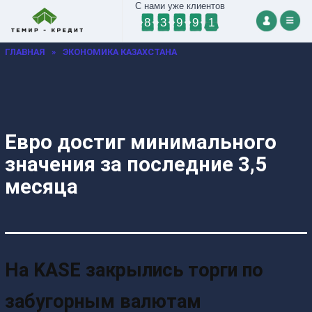
С нами уже клиентов
8
3
9
9
1
ГЛАВНАЯ
»
ЭКОНОМИКА КАЗАХСТАНА
Евро достиг минимального
значения за последние 3,5
месяца
На KASE закрылись торги по
забугорным валютам