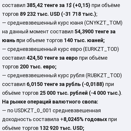
составил
385,42 тенге за
1$
(+0,15)
при объёме
торгов
89 232 тыс. USD (-31 718 тыс.)
;
— средневзвешенный курс юаня (CNYKZT_TOM)
на данный момент составил
54,3900 тенге за
юань
п
ри объеме торгов
14
0 тыс. юаней;
— средневзвешенный курс евро (EURKZT_TOD)
составил
424,50 тенге за евро
при объёме
торгов
200 тыс. евро;
— средневзвешенный курс рубля (RUBKZT_TOD)
составил
6,0150 тенге за рубль (-0,0188)
при
объёме торгов
25 000 тыс. рублей (-4 000 тыс.)
.
На рынке операций валютного свопа:
— по USDKZT_0_001 средневзвешенная
доходность составила +
8,0245% годовых
при
объёме торгов
132 920 тыс. USD;