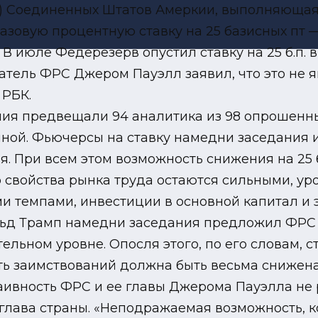
) Соединенных Штатов Амеркии, выполняющая
азовую процентную ставку на 25 базисных пт — с
 июле Федерезерв опустил ставку на 25 б.п. 
датель ФРС Джером Пауэлл заявил, что это не 
 РБК.
ия предвещали 94 аналитика из 98 опрошенны
енной. Фьючерсы на ставку намедни заседания 
При всем этом возможность снижения на 25 б.п.
о свойства рынка труда остаются сильными, ур
и темпами, инвестиции в основной капитал и э
 Трамп намедни заседания предложил ФРС сн
ельном уровне. Опосля этого, по его словам,
ть заимствований должна быть весьма снижена
аивность ФРС и ее главы Джерома Пауэлла не р
глава страны. «Неподражаемая возможность, к