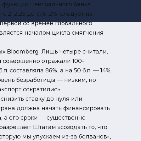
 функции центрального банка
 2–2,25 до 1,75–2%, следует из
впервой со времен глобального
является началом цикла смягчения
х Bloomberg. Лишь четыре считали,
и совершенно отражали 100-
 составляла 86%, а на 50 б.п. — 14%.
овень безработицы — низким, но
кспорт сократились.
изить ставку до нуля или
 страна должна начать финансировать
, а его сроки — существенно
азрешает Штатам «созодать то, что
оторую мы упускаем из-за болванов»,