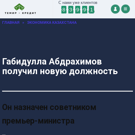
С нами уже клиентов
8
3
9
9
1
ГЛАВНАЯ
»
ЭКОНОМИКА КАЗАХСТАНА
Габидулла Абдрахимов
получил новую должность
Он назначен советником
премьер-министра