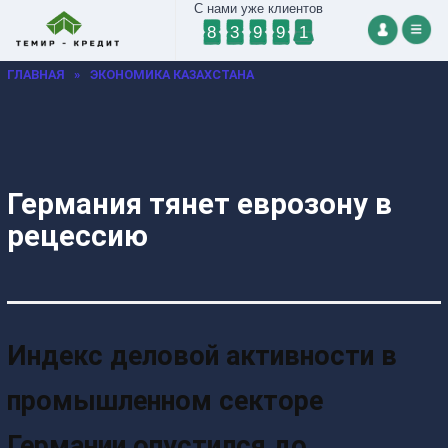
С нами уже клиентов
8
3
9
9
1
ГЛАВНАЯ
»
ЭКОНОМИКА КАЗАХСТАНА
Германия тянет еврозону в
рецессию
Индекс деловой активности в
промышленном секторе
Германии опустился до