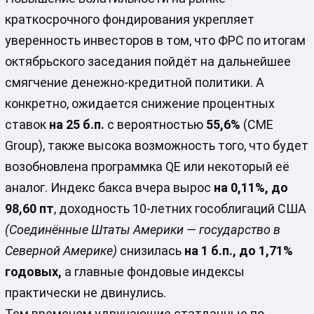
краткосрочного фондирования укрепляет
уверенность инвесторов в том, что ФРС по итогам
октябрьского заседания пойдёт на дальнейшее
смягчение денежно-кредитной политики. А
конкретно, ожидается снижение процентных
ставок
на 25 б.п.
с вероятностью
55,6%
(CME
Group), также высока возможность того, что будет
возобновлена программка QE или некоторый её
аналог. Индекс бакса вчера вырос
на 0,11%, до
98,60 пт
, доходность 10-летних гособлигаций США
(Соединённые Штаты Америки — государство в
Северной Америке)
снизилась
на 1 б.п., до 1,71%
годовых,
а главные фондовые индексы
практически не двинулись.
Тем временем удручающие статданные по