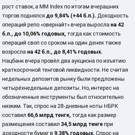
рост ставок, а MM Index по итогам вчерашних
торгов поднялся
до 9,84% (+44 б.п.).
Доходность
операций репо «овернайт» вчера выросла
на 42
б.п., до 10,06% годовых,
тогда как стоимость
операций своп со сроком на один денек также
возросла
на 42 б.п., до 8,41% годовых.
Нацбанк вчера провёл два аукциона по изъятию
краткосрочной тенговой ликвидности. Не считая
недельных депозитов рынку были предложены
четырёхнедельные депозиты. Но, интерес на
обозначенные инструменты был относительно
низким. Так, спрос на 28-дневные ноты НБРК
составил
66,6 млрд тенге,
тогда как размер
размещения составил
34,5 млрд тенге
при
доходности бумаг в
9,38% годовых.
Спрос на