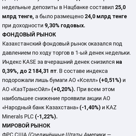
недельные депозиты в Нацбанке составил
25,0
млрд тенге,
а было размещено
24,0 млрд тенге
при доходности
9,30% годовых.
ФОНДОВЫЙ РЫНОК
Казахстанский фондовый рынок оказался под
давлением по ходу торгов в 1-ый денек недельки.
Индекс KASE за вчерашний денек снизился
на
0,39%, до 2 184,31 пт
. В составе индекса
подорожали лишь бумаги АО «Кселл»
(+0,51%)
и
АО «КазТрансОйл»
(+0,20%).
При всем этом
наибольшее снижение проявили акции АО
«Народный банк Казахстана»
(-1,40%)
и KAZ
Minerals PLC
(-1,22%).
МИРОВОЙ РЫНОК
ФРС США
(Соединённые Штаты Америки —