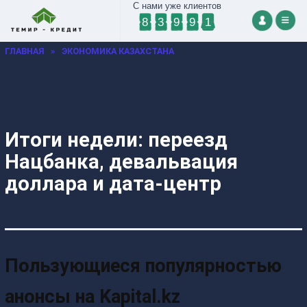
С нами уже клиентов
8
3
9
9
1
ГЛАВНАЯ
»
ЭКОНОМИКА КАЗАХСТАНА
Итоги недели: переезд
Нацбанка, девальвация
доллара и дата-центр
Пользующиеся популярностью
анонсы на Kapital.kz