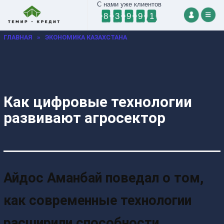
С нами уже клиентов
8
3
9
9
1
ГЛАВНАЯ
»
ЭКОНОМИКА КАЗАХСТАНА
Как цифровые технологии
развивают агросектор
Айдос Аманбай поведал о том,
как современные технологии
расширили способности