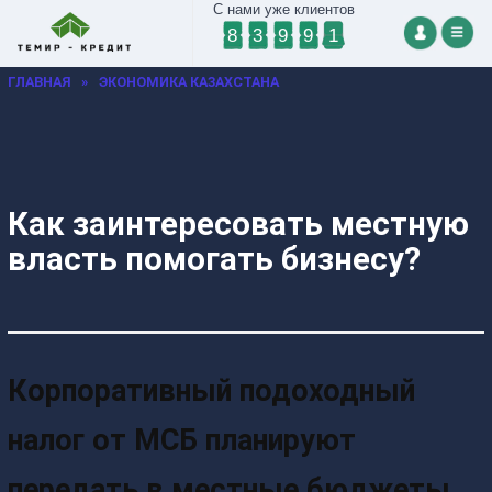
С нами уже клиентов
8
3
9
9
1
ГЛАВНАЯ
»
ЭКОНОМИКА КАЗАХСТАНА
Как заинтересовать местную
власть помогать бизнесу?
Корпоративный подоходный
налог от МСБ планируют
передать в местные бюджеты