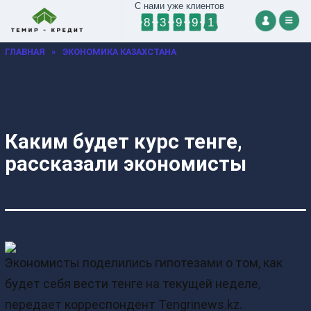
С нами уже клиентов
8
3
9
9
1
ГЛАВНАЯ
»
ЭКОНОМИКА КАЗАХСТАНА
Каким будет курс тенге,
рассказали экономисты
Экономисты поделились гипотезами о том, как
будет себя вести тенге на текущей неделе,
передает корреспондент Tengrinews.kz.