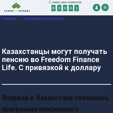
С нами уже клиентов
8
3
9
9
1
ГЛАВНАЯ
»
ЭКОНОМИКА КАЗАХСТАНА
Казахстанцы могут получать
пенсию во Freedom Finance
Life. С привязкой к доллару
Впервой в Казахстане появилась
программа пенсионного