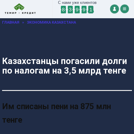
С нами уже клиентов
8
3
9
9
1
ГЛАВНАЯ
»
ЭКОНОМИКА КАЗАХСТАНА
Казахстанцы погасили долги
по налогам на 3,5 млрд тенге
Им списаны пени на 875 млн
тенге