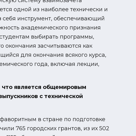
ейскую систему взаимозачета
яется одной из наиболее технически и
з себя инструмент, обеспечивающий
можность академического признания
 студентам выбирать программы,
о окончания засчитываются как
щийся для окончания всякого курса,
мического года, включая лекции,
, что является общемировым
выпускников с технической
 фаворитным в стране по подготовке
учили 765 городских грантов, из их 502