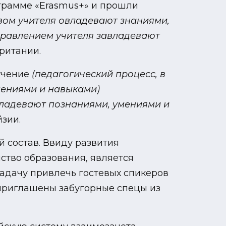
ограмме «Erasmus+» и прошли
твом учителя овладевают знаниями,
управлением учителя завладевают
ритании.
учение
(педагогический процесс, в
мениями и навыками)
владевают познаниями, умениями и
йзии.
 состав. Ввиду развития
ство образования, является
задачу привлечь гостевых спикеров
 приглашены забугорные спецы из