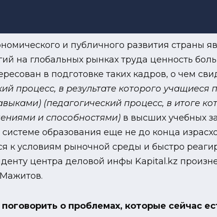
ономического и публичного развития страны яв
гий на глобальных рынках труда ценность бол
ересован в подготовке таких кадров, о чем св
кий процесс, в результате которого учащиеся 
авыками)
(педагогический процесс, в итоге к
мениями и способностями)
в высших учебных з
системе образования еще не до конца израсхо
я к условиям рыночной среды и быстро реаги
енту центра деловой инфы Kapital.kz произне
 Мажитов.
поговорить о проблемах, которые сейчас ест