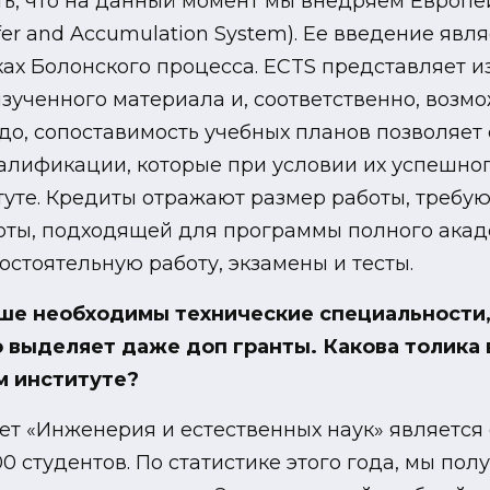
уть, что на данный момент мы внедряем Европ
fer and Accumulation System). Ее введение явл
ах Болонского процесса. ECTS представляет и
изученного материала и, соответственно, воз
до, сопоставимость учебных планов позволяет
лификации, которые при условии их успешног
уте. Кредиты отражают размер работы, требую
ты, подходящей для программы полного акаде
остоятельную работу, экзамены и тесты.
ше необходимы технические специальности
 выделяет даже доп гранты. Какова толика 
м институте?
т «Инженерия и естественных наук» является
00 студентов. По статистике этого года, мы пол