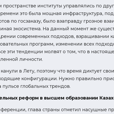
м пространстве институты управлялись по др
 времени это была мощная инфраструктура, под
ртов по госзаказу, было взаправду грозное вза
иная экосистема. На данный момент же сущест
недрении современных подходов, взращивании 
зовательных программ, изменении всех подход
се эти тенденции молвят о том, что в настоя
ленной личности.
анули в Лету, поэтому что время диктует сво
исходящие конфигурации. Нужно правильно пр
 пульсе глобальных трендов.
ельных реформ в высшем образовании Казах
онференции, глава страны отметил насущные п