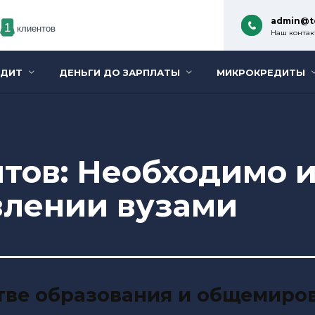
admin@t
1
клиентов
Наш контакт
ЕДИТ
ДЕНЬГИ ДО ЗАРПЛАТЫ
МИКРОКРЕДИТЫ
тов: Необходимо 
влении вузами
тве образования и общемиро