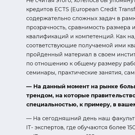
Не считая этого, хотелось бы упомян
кредитов ECTS (European Credit Trans
содержательно сложных задач в рамк
прозрачность, сравнимость размера 
квалификаций и компетенций. Как на
соответствующие получаемой ими ква
пройденный материал в своем инстит
по отношению к общему размеру рабо
семинары, практические занятия, сам
— На данный момент на рынке боль
трендом, на которые правительство
специальностью, к примеру, в ваше
— На сегодняшний день наш факульте
IТ- экспертов, где обучаются более 15