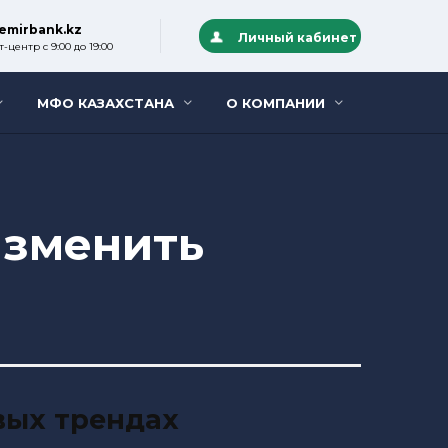
emirbank.kz
Личный кабинет
-центр с 9:00 до 19:00
МФО КАЗАХСТАНА
О КОМПАНИИ
изменить
вых трендах