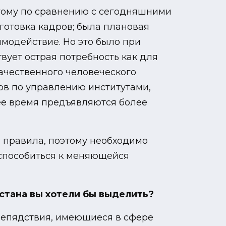
угому по сравнению с сегодняшними
готовка кадров; была плановая
имодействие. Но это было при
вует острая потребность как для
качественного человеческого
ов по управлению институтами,
щее время предъявляются более
и правила, поэтому необходимо
испособиться к меняющейся
стана вы хотели бы выделить?
репядствия, имеющиеся в сфере