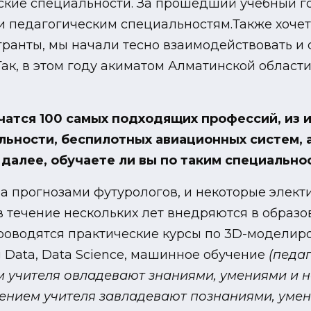
еские специальности. За прошедший учебный го
 и педагогическим специальностям.Также хочет
гранты, мы начали тесно взаимодействовать 
ак, в этом году акиматом Алматинской области
чатся 100 самых подходящих профессий, из 
ьности, беспилотных авиационных систем, 
 далее, обучаете ли вы по таким специально
за прогнозами футурологов, и некоторые элек
течение нескольких лет внедряются в образов
проводятся практические курсы по 3D-модели
g Data, Data Science, машинное обучение
(педаг
м учителя овладевают знаниями, умениями и 
лением учителя завладевают познаниями, уме