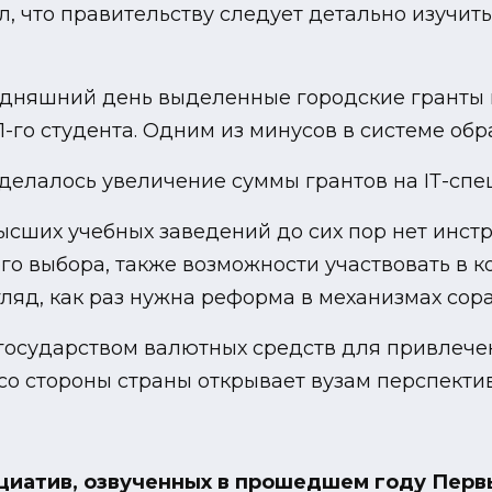
л, что правительству следует детально изучить
егодняшний день выделенные городские гранты в
-го студента. Одним из минусов в системе обр
елалось увеличение суммы грантов на ІТ-специ
 высших учебных заведений до сих пор нет инс
го выбора, также возможности участвовать в к
згляд, как раз нужна реформа в механизмах со
государством валютных средств для привлечен
со стороны страны открывает вузам перспектив
нициатив, озвученных в прошедшем году Пер