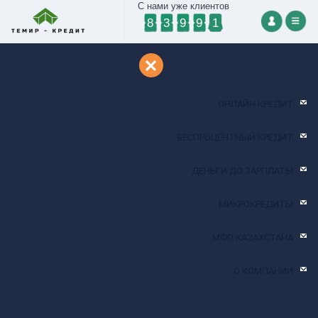
С нами уже клиентов
8
3
9
9
1
Личный кабинет
ОНЛАЙН КРЕДИТ
БЕСПРОЦЕНТНЫЙ КРЕДИТ
ДЕНЬГИ ДО ЗАРПЛАТЫ
МИКРОКРЕДИТЫ
МФО КАЗАХСТАНА
О КОМПАНИИ
admin@temirbank.kz