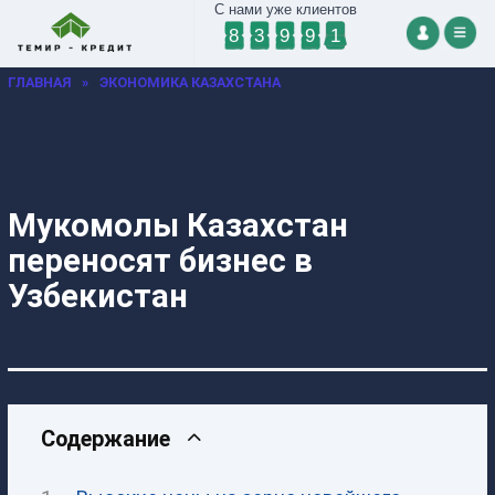
С нами уже клиентов
8
3
9
9
1
ГЛАВНАЯ
»
ЭКОНОМИКА КАЗАХСТАНА
Мукомолы Казахстан
переносят бизнес в
Узбекистан
Содержание