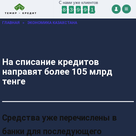
С нами уже клиентов
8
3
9
9
1
ГЛАВНАЯ
»
ЭКОНОМИКА КАЗАХСТАНА
На списание кредитов
направят более 105 млрд
тенге
Средства уже перечислены в
банки для последующего