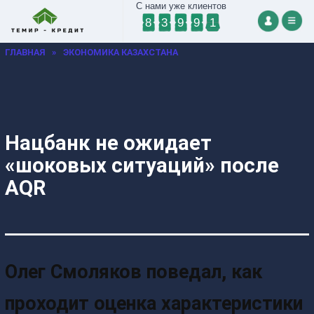
С нами уже клиентов
8
3
9
9
1
ГЛАВНАЯ
»
ЭКОНОМИКА КАЗАХСТАНА
Нацбанк не ожидает
«шоковых ситуаций» после
AQR
Олег Смоляков поведал, как
проходит оценка характеристики