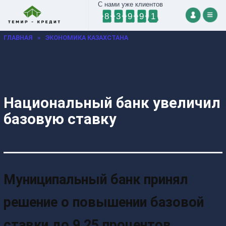
С нами уже клиентов
8
3
9
9
1
ГЛАВНАЯ
»
ЭКОНОМИКА КАЗАХСТАНА
Национальный банк увеличил
базовую ставку
Муниципальный банк принял
решение о повышении базовой
ставки до 9,25 процентов