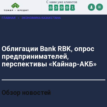
С нами уже клиентов
8
3
9
9
1
ГЛАВНАЯ
»
ЭКОНОМИКА КАЗАХСТАНА
Облигации Bank RBK, опрос
предпринимателей,
перспективы «Кайнар-АКБ»
Обзор новостей