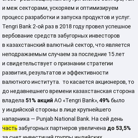
и меж секторами, ускоряем и оптимизируем
процесс разработки и запуска продуктов и услуг.
Tengri Bank 2-ой раз в 2018 году провел успешное
вербование средств забугорных инвесторов
в казахстанский валютный сектор, что является
неподражаемым случаем за последние 15 лет
и свидетельствует о признании стратегии
развития, результатов и эффективности
валютного института. то касается акционеров, то
до недавнешнего времени казахстанская сторона
владела
51% акций
АО «Tengri Bank»,
49%
было
у индийской стороны в лице крупнейшего
напарника — Punjab National Bank. На сей день
часть
забугорных партнеров увеличена
до 53,5%
за счет инвестиций группы индийских