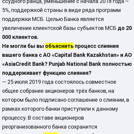
ссудного ранца, уменьшение с начала 2018 года –
5%, поддержкой страны в виде ряда программ
поддержки МСБ. Целью Банка является
увеличение клиентской базы субъектов МСБ
до 20
000 клиентов.
Не могли бы вы
объяснить
процесс слияния
вашего банка с АО «
Capital
Bank
Kazakhstan
» и АО
«
AsiaCredit
Bank
? P
unjab
N
ational
B
ank
полностью
поддерживает функцию слияния?
— 25 июля 2019 года состоялось совместное
общее собрание акционеров трёх банков, на
котором было подписано соглашение о слиянии, в
рамках которого банки приступили к данному
процессу. В составе акционеров
реорганизованного банка сохранится