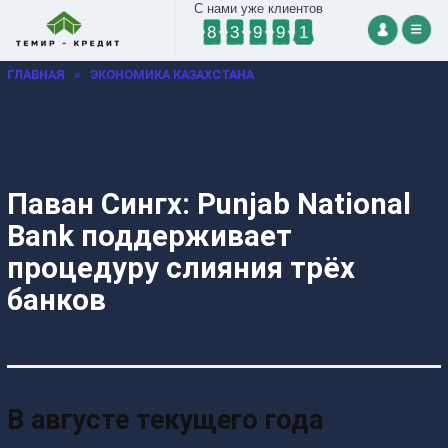
С нами уже клиентов
8
3
9
9
1
ГЛАВНАЯ
»
ЭКОНОМИКА КАЗАХСТАНА
Паван Сингх: Punjab National
Bank поддерживает
процедуру слияния трёх
банков
В августе текущего года