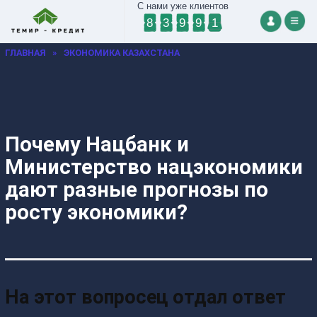
С нами уже клиентов
8
3
9
9
1
ГЛАВНАЯ
»
ЭКОНОМИКА КАЗАХСТАНА
Почему Нацбанк и
Министерство нацэкономики
дают разные прогнозы по
росту экономики?
На этот вопросец отдал ответ