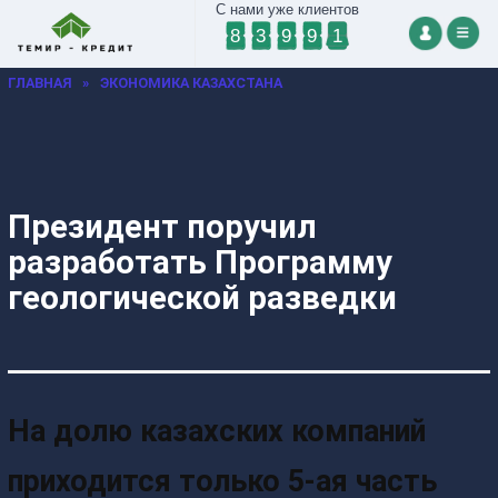
С нами уже клиентов
8
3
9
9
1
ГЛАВНАЯ
»
ЭКОНОМИКА КАЗАХСТАНА
Президент поручил
разработать Программу
геологической разведки
На долю казахских компаний
приходится только 5-ая часть