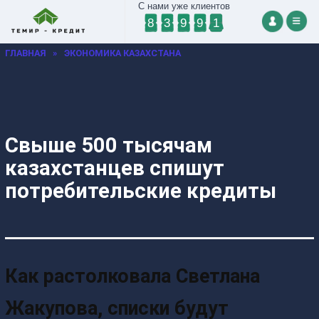
С нами уже клиентов
8
3
9
9
1
ГЛАВНАЯ
»
ЭКОНОМИКА КАЗАХСТАНА
Свыше 500 тысячам
казахстанцев спишут
потребительские кредиты
Как растолковала Светлана
Жакупова, списки будут