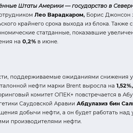
ённые Штаты Америки — государство в Север
сотрудником
Лео Варадкаром,
Борис Джонсон з
рьского крайнего срока выхода из блока. Такж
ономические статданные, показавшие увеличе
ения на
0,2%
в июне.
сти, поддерживаемые ожиданиями снижения у
эталонной нефти марки Brent выросла на
1,52%
ринговый комитет ОПЕК+ повстречается в Абу-
гетики Саудовской Аравии
Абдулазиз бин Са
щения добычи нефти, а он будет работать над
ими производителями нефти.