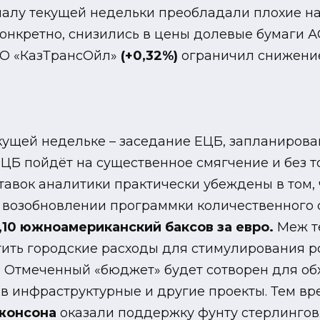
алу текущей недельки преобладали плохие нас
конкретно, снизились в цены долевые бумаги 
 АО «КазТрансОйл»
(+0,32%)
ограничил снижение
ущей недельке – заседание ЕЦБ, запланированн
ЦБ пойдёт на существенное смягчение и без 
авок аналитики практически убеждены в том, 
о возобновлении программки количественного 
1,10 южноамериканский баксов за евро.
Меж т
ить городские расходы для стимулирования рос
. Отмеченный «бюджет» будет сотворен для об
ы в инфраструктурные и другие проекты. Тем 
жонсона
оказали поддержку фунту стерлингов