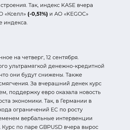
троения. Так, индекс KASE вчера
АО «Кселл»
(-0,51%)
и АО «KEGOC»
 индекса.
ое на четверг, 12 сентября.
того ультрамягкой денежно-кредитной
что они будут снижены. Также
смягчения. За вчерашний денек курс
ем, поддержку евро оказала новость
та экономики. Так, в Германии в
хода ограничений ЕС по росту
временем вербальные интервенции
. Курс по паре GBPUSD вчера вырос