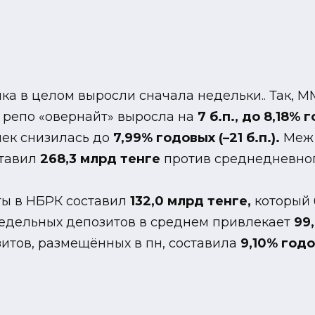
ка в целом выросли сначала недельки.. Так, М
 репо «овернайт» выросла на
7 б.п., до 8,18% 
нек снизилась до
7,99% годовых (–21 б.п.).
Меж 
ставил
268,3 млрд тенге
против среднедневног
ты в НБРК составил
132,0 млрд тенге,
который 
недельных депозитов в среднем привлекает
99
итов, размещённых в пн, составила
9,10% год