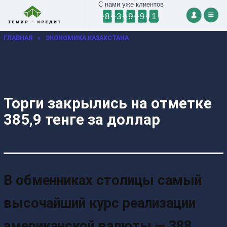
С нами уже клиентов
8
3
9
9
1
ГЛАВНАЯ
»
ЭКОНОМИКА КАЗАХСТАНА
Торги закрылись на отметке
385,9 тенге за доллар
В обменниках столицы самый
высочайший курс реализации
американской валюты — 388