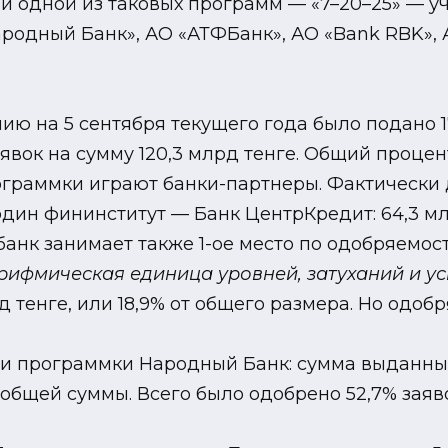
 одной из таковых программ — «7–20–25» — уч
одный Банк», АО «АТФБанк», АО «Bank RBK», АО
.
нию на 5 сентября текущего года было подано 17
 заявок на сумму 120,3 млрд тенге. Общий проце
граммки играют банки-партнеры. Фактически 
ин фининститут — Банк ЦентрКредит: 64,3 млрд
анк занимает также 1-ое место по одобряемости
рифмическая единица уровней, затуханий и у
д тенге, или 18,9% от общего размера. Но одоб
ии программки Народный Банк: сумма выданны
т общей суммы. Всего было одобрено 52,7% заяв