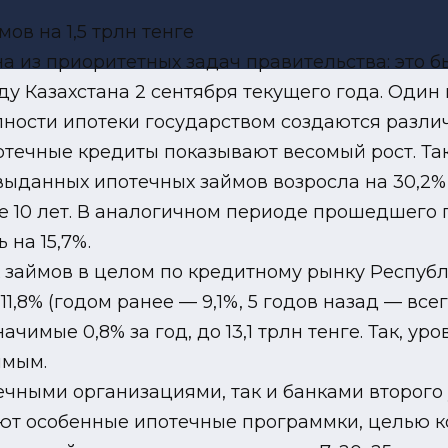
 из приоритетных задач правительства: это б
 Казахстана 2 сентября текущего года. Один 
пности ипотеки государством создаются разл
отечные кредиты показывают весомый рост. Так
данных ипотечных займов возросла на 30,2% за
е 10 лет. В аналогичном периоде прошедшего г
 на 15,7%.
 займов в целом по кредитному рынку Республ
,8% (годом ранее — 9,1%, 5 годов назад — всего
чимые 0,8% за год, до 13,1 трлн тенге. Так, у
имым.
чными организациями, так и банками второго
т особенные ипотечные программки, целью к