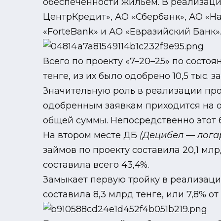
обеспеченности жильем. В реализации
ЦентрКредит», АО «Сбербанк», АО «Нар
«ForteBank» и АО «Евразийский Банк»
Всего по проекту «7–20–25» по состоя
тенге, из их было одобрено 10,5 тыс.
Значительную роль в реализации про
одобренным заявкам приходится на од
общей суммы. Непосредственно этот б
На втором месте ДБ
(Децибел — лога
займов по проекту составила 20,1 млр
составила всего 43,4%.
Замыкает первую тройку в реализац
составила 8,3 млрд тенге, или 7,8% о