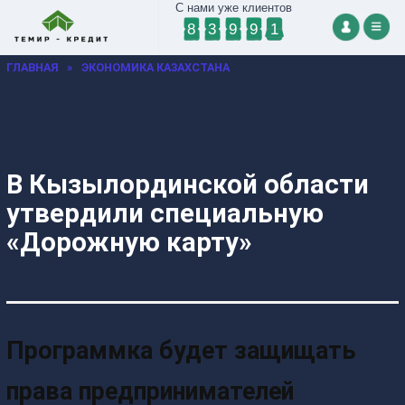
С нами уже клиентов
8
3
9
9
1
ГЛАВНАЯ
»
ЭКОНОМИКА КАЗАХСТАНА
В Кызылординской области
утвердили специальную
«Дорожную карту»
Программка будет защищать
права предпринимателей