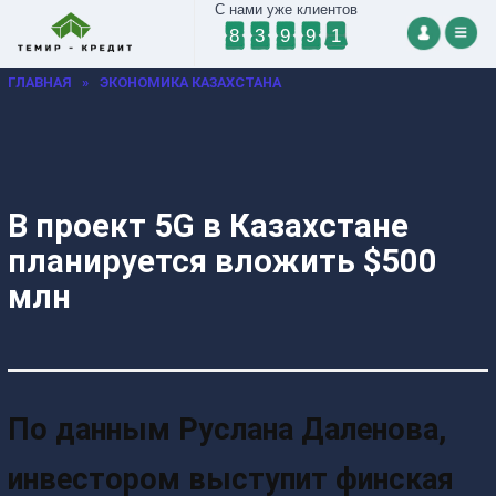
С нами уже клиентов
8
3
9
9
1
ГЛАВНАЯ
»
ЭКОНОМИКА КАЗАХСТАНА
В проект 5G в Казахстане
планируется вложить $500
млн
По данным Руслана Даленова,
инвестором выступит финская