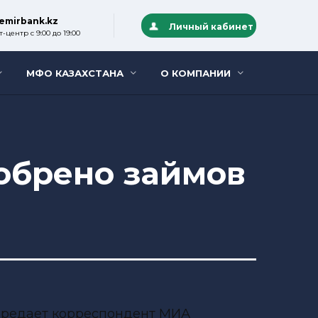
emirbank.kz
Личный кабинет
-центр с 9:00 до 19:00
МФО КАЗАХСТАНА
О КОМПАНИИ
добрено займов
передает корреспондент МИА