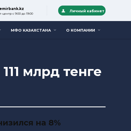
emirbank.kz
Личный кабинет
-центр с 9:00 до 19:00
МФО КАЗАХСТАНА
О КОМПАНИИ
111 млрд тенге
низился на 8%