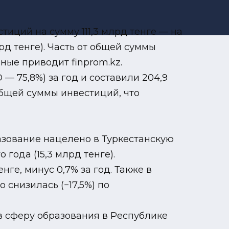
иций на сумму 111,3 млрд тенге — на
д тенге). Часть от общей суммы
нные приводит finprom.kz.
— 75,8%) за год и составили 204,9
общей суммы инвестиций, что
разование нацелено в Туркестанскую
года (15,3 млрд тенге).
ге, минус 0,7% за год. Также в
 снизилась (−17,5%) по
в сферу образования в Республике