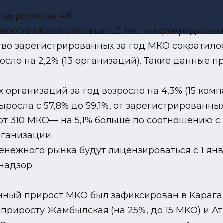
 было записанно больше 1,2 тыс. микрокредитных
во зарегистрированных за год МКО сократилось
сло на 2,2% (13 организаций). Такие данные пр
организаций за год возросло на 4,3% (15 комп
осла с 57,8% до 59,1%, от зарегистрированных 
ют 310 МКО— на 5,1% больше по соотношению 
рганизации.
енежного рынка будут лицензироваться с 1 янв
надзор.
ный прирост МКО был зафиксирован в Караганд
приросту Жамбылская (на 25%, до 15 МКО) и Ат