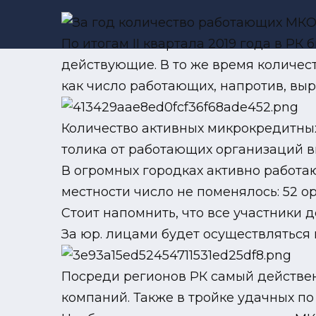
По итогам II квартала 2019 года в РК
действующие. В то же время количест
как число работающих, напротив, выро
Количество активных микрокредитных 
толика от работающих организаций выр
В огромных городках активно работа
местности число не поменялось: 52 о
Стоит напомнить, что все участники д
За юр. лицами будет осуществляться 
Посреди регионов РК самый действен
компаний. Также в тройке удачных по 