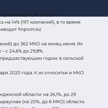
 организаций, из их 613 —
 на 14% (197 компаний), в то время
иводит finprom.kz.
аний) до 362 МКО на конец июня. Их
– с 24,6% до 29,8%.
с предшествующим годом; в сельской
аря 2020 года. К их относитьи и МКО.
инской области: на 26,1%, до 29
ырауская (на 20%, до 6 МКО) области.