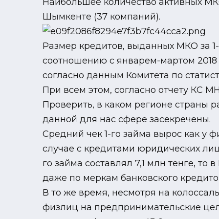
Наибольшее количество активных МКО
Шымкенте (37 компаний).
Размер кредитов, выданных МКО за 1-ы
соотношению с январем-мартом 2018 г
согласно данным Комитета по статисти
При всем этом, согласно отчету КС М
Проверить, в каком регионе страны 
данной для нас сфере засекречены.
Средний чек 1-го займа вырос как у физ
случае с кредитами юридических лиц,
го займа составлял 7,1 млн тенге, то 
даже по меркам банковского кредито
В то же время, несмотря на колосса
физлиц на предпринимательские цели 