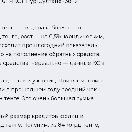
1 МКО), Нур-Султане (38) и
тенге — в 2,1 раза больше по
тенге, рост — на 0,5%; юридическим,
евосходит прошлогодний показатель.
но на пополнение обратных средств.
 средства, нереально — данные КС в
ртал, — так и у юрлиц. При всем этом в
ли в прошедшем году средний чек 1-
млн тенге. Это очень большая сумма
пный размер кредитов юрлиц и
 тенге. Поясним: из 84 млрд тенге,