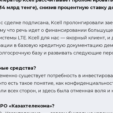
оператор Kcell рассчитывает пролонгироват
34 млрд тенге), снизив процентную ставку до
с сделке подписана, Kcell пролонгировали зае
отому что речь идет о финансировании большущ
стемы LTE. Kcell для нас — якорный клиент, и
рации в базовую кредитную документацию де
долгосрочную базу и развивать следующие пер
мные средства?
временно существует потребность в инвестирова
 что есть такое понятие, как конфиденциально
и всех сторон, и здесь была отменная воля и 
SPO «Казахтелекома»?