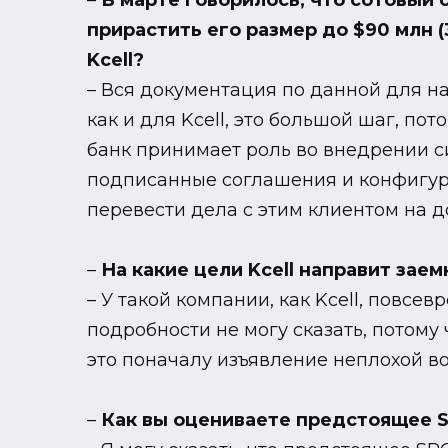
–
В марте говорилось, что сотовый 
прирастить его размер до $90 млн (
Kcell?
– Вся документация по данной для на
как и для Kcell, это большой шаг, п
банк принимает роль во внедрении си
подписанные соглашения и конфигу
перевести дела с этим клиентом на 
–
На какие цели Kcell направит зае
– У такой компании, как Kcell, повсе
подробности не могу сказать, потому
это поначалу изъявление неплохой вол
–
Как вы оцениваете предстоящее 