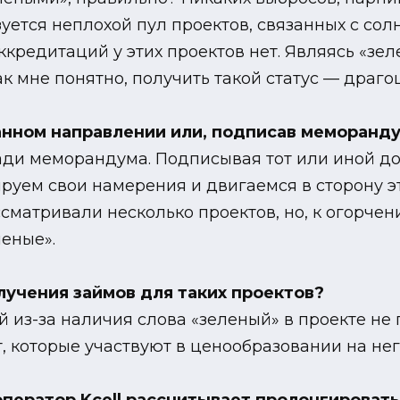
зуется неплохой пул проектов, связанных с сол
кредитаций у этих проектов нет. Являясь «зел
к мне понятно, получить такой статус — драго
анном направлении или, подписав меморанд
и меморандума. Подписывая тот или иной док
уем свои намерения и двигаемся в сторону эти
матривали несколько проектов, но, к огорчен
леные».
лучения займов для таких проектов?
й из-за наличия слова «зеленый» в проекте не 
, которые участвуют в ценообразовании на него