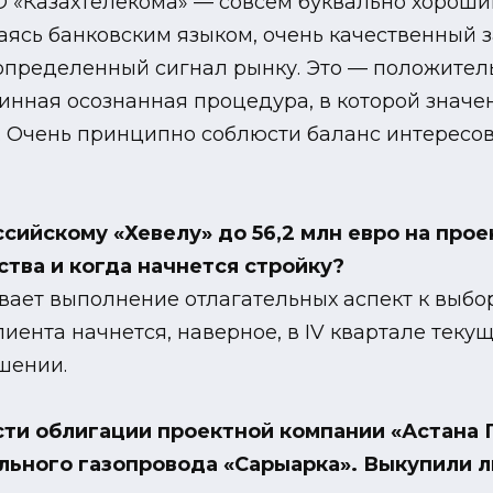
PO «Казахтелекома» — совсем буквально хорош
жаясь банковским языком, очень качественный 
 определенный сигнал рынку. Это — положител
длинная осознанная процедура, в которой знач
 Очень принципно соблюсти баланс интересов в
сийскому «Хевелу» до 56,2 млн евро на прое
тва и когда начнется стройку?
вает выполнение отлагательных аспект к выбо
ента начнется, наверное, в IV квартале текуще
шении.
ти облигации проектной компании «Астана 
льного газопровода «Сарыарка». Выкупили ли