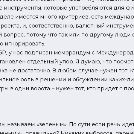
ые инструменты, которые употребляются для фи
м деле имеется много критериев, есть междуна
оекта, и, соответственно, валютный инструмен
й вопрос, потому что так или по другому люд
но игнорировать.
АБР, у нас подписан меморандум с Междунаро
тановлен отдельный упор. Я думаю, что посмотр
ка не достаточно. В любом случае нужен тот, к
ильное роль в решении и обсуждении каких-ли
ры в одни ворота – нужен тот, кто придет с про
т мы называем «зеленым». По сути если речь ид
леными», правильно? Никаких выбросов, парник