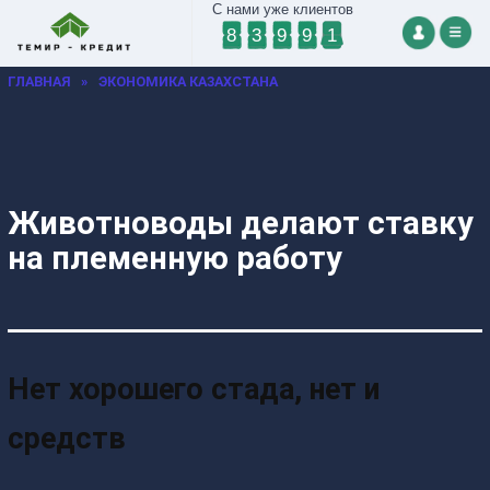
С нами уже клиентов
8
3
9
9
1
ГЛАВНАЯ
»
ЭКОНОМИКА КАЗАХСТАНА
Животноводы делают ставку
на племенную работу
Нет хорошего стада, нет и
средств