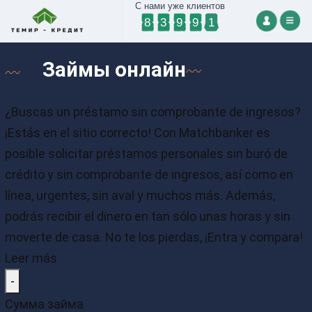
С нами уже клиентов
8
3
9
9
1
Займы онлайн
¿Buscas un préstamo sin comprobante de ingresos?
¡Estás en el sitio correcto! Con Matchbanker es
posible solicitar préstamos personales sin buró de
crédito y sin comprobante de ingresos, así como en
línea, urgentes, sin aval y muchos más. Además,
podrás recibir el dinero en tan sólo unas horas y sin
moverte de casa. No te los pierdas, ¡Entra y compara!
Leer más
-
Сумма займа